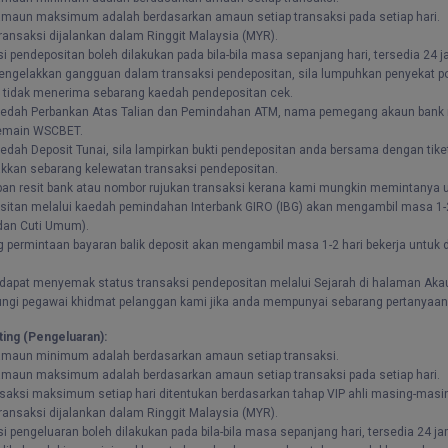
maun maksimum adalah berdasarkan amaun setiap transaksi pada setiap hari.
ansaksi dijalankan dalam Ringgit Malaysia (MYR).
i pendepositan boleh dilakukan pada bila-bila masa sepanjang hari, tersedia 24 j
ngelakkan gangguan dalam transaksi pendepositan, sila lumpuhkan penyekat po
tidak menerima sebarang kaedah pendepositan cek.
aedah Perbankan Atas Talian dan Pemindahan ATM, nama pemegang akaun bank m
emain WSCBET.
edah Deposit Tunai, sila lampirkan bukti pendepositan anda bersama dengan tik
kkan sebarang kelewatan transaksi pendepositan.
pan resit bank atau nombor rujukan transaksi kerana kami mungkin memintanya u
itan melalui kaedah pemindahan Interbank GIRO (IBG) akan mengambil masa 1-2 
dan Cuti Umum).
 permintaan bayaran balik deposit akan mengambil masa 1-2 hari bekerja untuk 
i dapat menyemak status transaksi pendepositan melalui Sejarah di halaman Aka
ungi pegawai khidmat pelanggan kami jika anda mempunyai sebarang pertanyaan 
ting (Pengeluaran):
maun minimum adalah berdasarkan amaun setiap transaksi.
maun maksimum adalah berdasarkan amaun setiap transaksi pada setiap hari.
saksi maksimum setiap hari ditentukan berdasarkan tahap VIP ahli masing-masin
ansaksi dijalankan dalam Ringgit Malaysia (MYR).
i pengeluaran boleh dilakukan pada bila-bila masa sepanjang hari, tersedia 24 ja