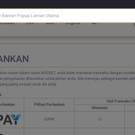
eSukan
Live
Slot
Segera
4D
ANKAN
ruhan sukan dalam talian WSCBET, anda boleh membuat transaksi dengan mudah 
n pengeluaran ditawarkan untuk pilihan anda. Sila meninjau pelbagai kaedah per
yang paling sesuai untuk diri anda.
N
Had Transaksi 
erbankan
Pilihan Perbankan
Minimum
GSPAY
10