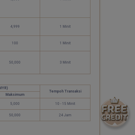
4,999
1 Minit
100
1 Minit
50,000
3 Minit
(MYR)
Tempoh Transaksi
Maksimum
5,000
10 - 15 Minit
50,000
24 Jam