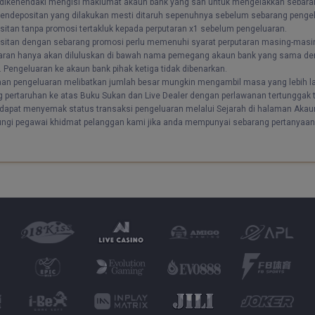
i dikehendaki mengisi maklumat akaun bank yang sah untuk mengelakkan sebar
ndepositan yang dilakukan mesti ditaruh sepenuhnya sebelum sebarang pengelu
itan tanpa promosi tertakluk kepada perputaran x1 sebelum pengeluaran.
sitan dengan sebarang promosi perlu memenuhi syarat perputaran masing-masi
aran hanya akan diluluskan di bawah nama pemegang akaun bank yang sama den
Pengeluaran ke akaun bank pihak ketiga tidak dibenarkan.
aan pengeluaran melibatkan jumlah besar mungkin mengambil masa yang lebih 
 pertaruhan ke atas Buku Sukan dan Live Dealer dengan perlawanan tertunggak ti
i dapat menyemak status transaksi pengeluaran melalui Sejarah di halaman Akau
ungi pegawai khidmat pelanggan kami jika anda mempunyai sebarang pertanyaan 